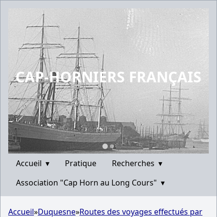
CAP-HORNIERS FRANÇAIS
Accueil
▾
Pratique
Recherches
▾
Association "Cap Horn au Long Cours"
▾
Accueil
»
Duquesne
»
Routes des voyages effectués par