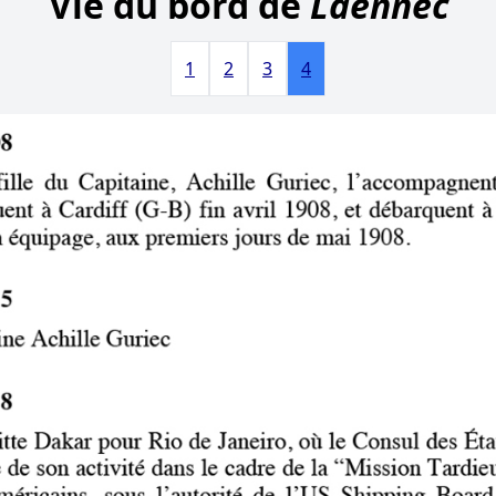
Vie du bord de
Laënnec
1
2
3
4