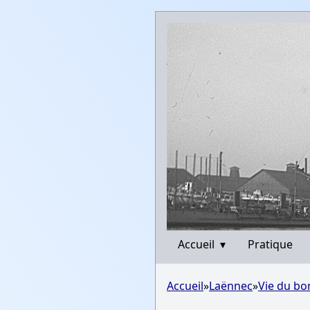
Accueil
▾
Pratique
Accueil
»
Laënnec
»
Vie du bo